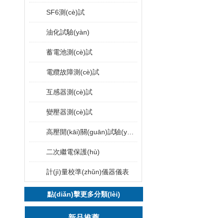
SF6測(cè)試
油化試驗(yàn)
蓄電池測(cè)試
電纜故障測(cè)試
互感器測(cè)試
變壓器測(cè)試
高壓開(kāi)關(guān)試驗(yàn)
二次繼電保護(hù)
計(jì)量校準(zhǔn)儀器儀表
點(diǎn)擊更多分類(lèi)
新品推薦